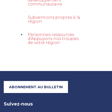
développement
communautaire
Subventions propres à la
région
Personnes-ressources
d’Appuyons nos troupes
de votre région
ABONNEMENT AU BULLETIN
Suivez-nous