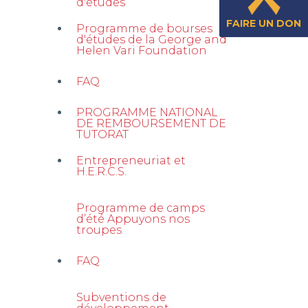
d'études
FAIRE UN DON
Programme de bourses
d'études de la George and
Helen Vari Foundation
FAQ
PROGRAMME NATIONAL
DE REMBOURSEMENT DE
TUTORAT
Entrepreneuriat et
H.E.R.C.S.
Programme de camps
d’été Appuyons nos
troupes
FAQ
Subventions de