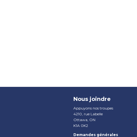
Nous joindre
Appuyons nos troupes
4210, rue Labelle
Ottawa, ON
K1A 0K2
Demandes générales