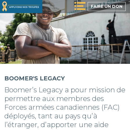
Passer
FAIRE UN DON
au
contenu
principal
BOOMER'S LEGACY
Boomer’s Legacy a pour mission de
permettre aux membres des
Forces armées canadiennes (FAC)
déployés, tant au pays qu’à
l’étranger, d’apporter une aide