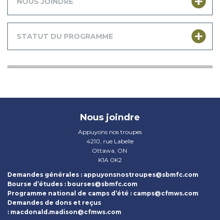
NOUS JOINDRE
STATUT DU PROGRAMME
Nous joindre
Appuyons nos troupes
4210, rue Labelle
Ottawa, ON
K1A 0K2
Demandes générales :
appuyonsnostroupes@sbmfc.com
Bourse d’études :
bourses@sbmfc.com
Programme national de camps d’été :
camps@cfmws.com
Demandes de dons et reçus​
:
macdonald.madison@cfmws.com