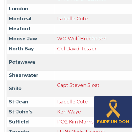
London
Montreal
Isabelle Cote
Meaford
Moose Jaw
WO Wolf Brecheisen
North Bay
Cpl David Tessier
Petawawa
Shearwater
Capt Steven Sloat
Shilo
St-Jean
Isabelle Cote
St-John's
Ken Waye
FAIRE UN DON
Suffield
PO2 Kim Morrison-Connell
Toronto
Lt (N) Nadia Lecours