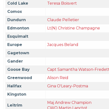
Cold Lake
Teresa Boisvert
Comox
Dundurn
Claude Pelletier
Edmonton
Lt(N) Christine Champagne
Esquimalt
Europe
Jacques Beland
Gagetown
Gander
Goose Bay
Capt Samantha Watson-Fredet
Greenwood
Alison Reid
Halifax
Gina O'Leary-Postma
Kingston
Maj Andrew Champion
Leitrim
CWO Martin Lanctot