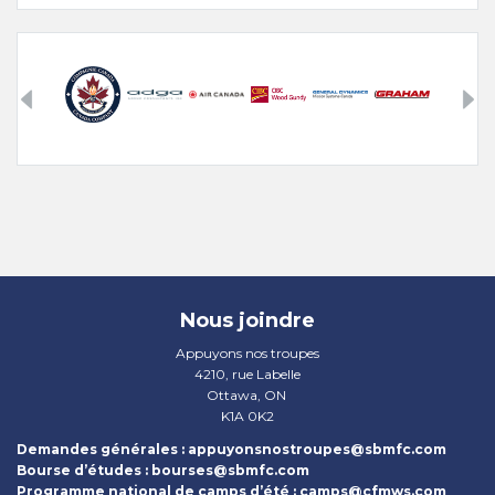
Nous joindre
Appuyons nos troupes
4210, rue Labelle
Ottawa, ON
K1A 0K2
Demandes générales :
appuyonsnostroupes@sbmfc.com
Bourse d’études :
bourses@sbmfc.com
Programme national de camps d’été :
camps@cfmws.com