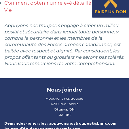
Comment obtenir un relevé détaillé de la Canada
Vie​
FAIRE UN DON
Appuyons nos troupes s’engage à créer un milieu
positif et sécuritaire dans lequel toute personne, y
compris le personnel et les membres de la
communauté des Forces armées canadiennes, est
traitée avec respect et dignité. Par conséquent, les
propos offensants ou grossiers ne seront pas tolérés.
Nous vous remercions de votre compréhension.
Nous joindre
Appuyons nos troupes
4210, rue Labelle
Ottawa, ON
K1A 0K2
Demandes générales :
appuyonsnostroupes@sbmfc.com
Bourse d’études :
bourses@sbmfc.com