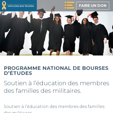
Passer
FAIRE UN DON
au
contenu
principal
PROGRAMME NATIONAL DE BOURSES
D’ÉTUDES
Soutien à l’éducation des membres
des familles des militaires.
Soutien à l’éducation des membres des familles
des militaires