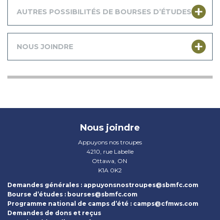
AUTRES POSSIBILITÉS DE BOURSES D’ÉTUDES
NOUS JOINDRE
Nous joindre
Appuyons nos troupes
4210, rue Labelle
Ottawa, ON
K1A 0K2
Demandes générales :
appuyonsnostroupes@sbmfc.com
Bourse d’études :
bourses@sbmfc.com
Programme national de camps d’été :
camps@cfmws.com
Demandes de dons et reçus​